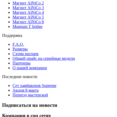
Магнит AlNiCo 2
Магнит AlNiCo 3
Магнит AlNiCo 4
Магнит AlNiCo 5
Магнит AlNiCo 8
Magnum T bridge
Поддержка
F.A.Q.
Размеры
Схема распаек
Общий прайс на серийные модели
Партнеры
О нашей компании
Последние новости
Сет хамбакеров Supreme
Акция 8 марта
Переезд мастерской
Подписаться на новости
Компания в соц сетях