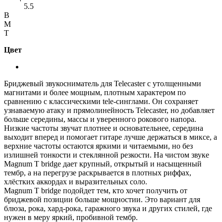
5.5
B
M
T
Цвет
Бриджевый звукосниматель для Telecaster с утолщенными
магнитами и более мощным, плотным характером по
сравнению с классическими tele-синглами. Он сохраняет
узнаваемую атаку и прямолинейность Telecaster, но добавляет
больше середины, массы и уверенного рокового напора.
Низкие частоты звучат плотнее и основательнее, середина
выходит вперед и помогает гитаре лучше держаться в миксе, а
верхние частоты остаются яркими и читаемыми, но без
излишней тонкости и стеклянной резкости. На чистом звуке
Magnum T bridge дает крупный, открытый и насыщенный
тембр, а на перегрузе раскрывается в плотных риффах,
хлёстких аккордах и выразительных соло.
Magnum T bridge подойдет тем, кто хочет получить от
бриджевой позиции больше мощностии. Это вариант для
блюза, рока, хард-рока, гаражного звука и других стилей, где
нужен в меру яркий, пробивной тембр.