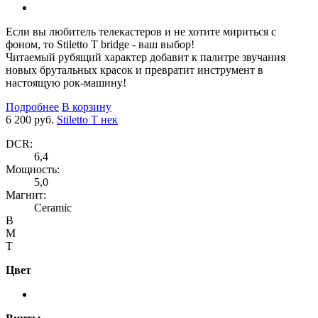
Если вы любитель телекастеров и не хотите мириться с
фоном, то Stiletto T bridge - ваш выбор!
Читаемый рубящий характер добавит к палитре звучания
новых брутальных красок и превратит инструмент в
настоящую рок-машину!
Подробнее
В корзину
6 200 руб.
Stiletto T нек
DCR:
6,4
Мощность:
5,0
Магнит:
Ceramic
B
M
T
Цвет