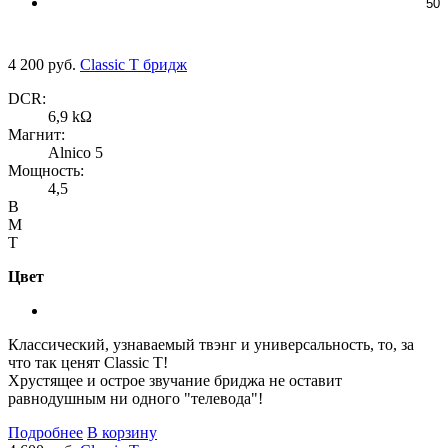
50
4 200 руб.
Classic T бридж
DCR:
6,9 kΩ
Магнит:
Alnico 5
Мощность:
4,5
B
M
T
Цвет
Классический, узнаваемый твэнг и универсальность, то, за
что так ценят Classic T!
Хрустящее и острое звучание бриджа не оставит
равнодушным ни одного "телевода"!
Подробнее
В корзину