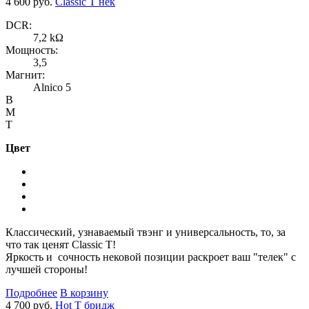
4 600 руб.
Classic T нек
DCR:
7,2 kΩ
Мощность:
3,5
Магнит:
Alnico 5
B
M
T
Цвет
Классический, узнаваемый твэнг и универсальность, то, за
что так ценят Classic T!
Яркость и сочность нековой позиции раскроет ваш "телек" с
лучшей стороны!
Подробнее
В корзину
4 700 руб.
Hot T бридж