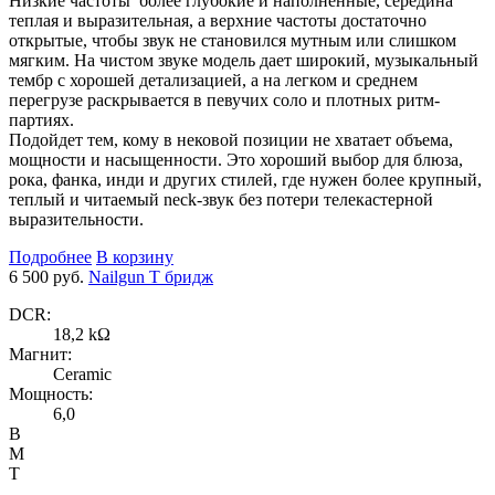
Низкие частоты более глубокие и наполненные, середина
теплая и выразительная, а верхние частоты достаточно
открытые, чтобы звук не становился мутным или слишком
мягким. На чистом звуке модель дает широкий, музыкальный
тембр с хорошей детализацией, а на легком и среднем
перегрузе раскрывается в певучих соло и плотных ритм-
партиях.
Подойдет тем, кому в нековой позиции не хватает объема,
мощности и насыщенности. Это хороший выбор для блюза,
рока, фанка, инди и других стилей, где нужен более крупный,
теплый и читаемый neck-звук без потери телекастерной
выразительности.
Подробнее
В корзину
6 500 руб.
Nailgun T бридж
DCR:
18,2 kΩ
Магнит:
Ceramic
Мощность:
6,0
B
M
T