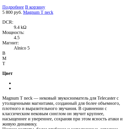
Подробнее
В корзину
5 800 руб.
Magnum T neck
DCR:
9.4 kΩ
Мощность:
4.5
Магнит:
Alnico 5
B
M
T
Цвет
Magnum T neck — нековый звукосниматель для Telecaster с
утолщенными магнитами, созданный для более объемного,
плотного и выразительного звучания. В сравнении с
классическим нековым синглом он звучит крупнее,
насыщеннее и увереннее, сохраняя при этом ясность атаки и
живую динамику.