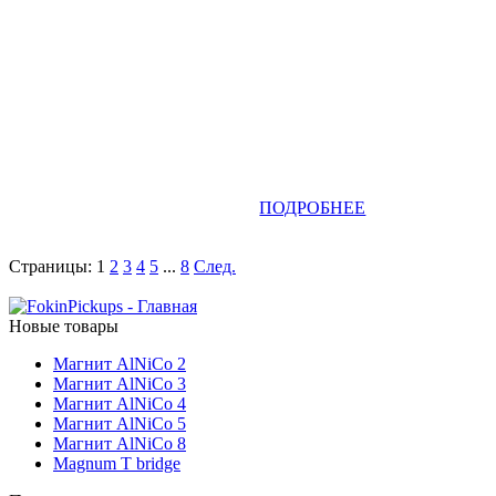
ПОДРОБНЕЕ
Страницы:
1
2
3
4
5
...
8
След.
Новые товары
Магнит AlNiCo 2
Магнит AlNiCo 3
Магнит AlNiCo 4
Магнит AlNiCo 5
Магнит AlNiCo 8
Magnum T bridge