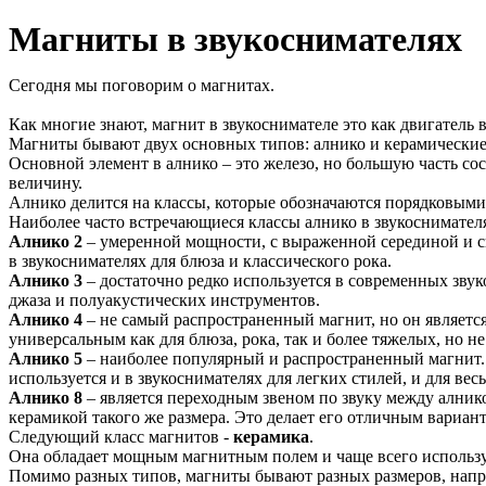
Магниты в звукоснимателях
Сегодня мы поговорим о магнитах.
Как многие знают, магнит в звукоснимателе это как двигатель 
Магниты бывают двух основных типов: алнико и керамические
Основной элемент в алнико – это железо, но большую часть со
величину.
Алнико делится на классы, которые обозначаются порядковы
Наиболее часто встречающиеся классы алнико в звукоснимателях э
Алнико 2
– умеренной мощности, с выраженной серединой и с
в звукоснимателях для блюза и классического рока.
Алнико 3
– достаточно редко используется в современных зву
джаза и полуакустических инструментов.
Алнико 4
– не самый распространенный магнит, но он является
универсальным как для блюза, рока, так и более тяжелых, но н
Алнико 5
– наиболее популярный и распространенный магнит
используется и в звукоснимателях для легких стилей, и для ве
Алнико 8
– является переходным звеном по звуку между алник
керамикой такого же размера. Это делает его отличным вариа
Следующий класс магнитов -
керамика
.
Она обладает мощным магнитным полем и чаще всего используе
Помимо разных типов, магниты бывают разных размеров, напри