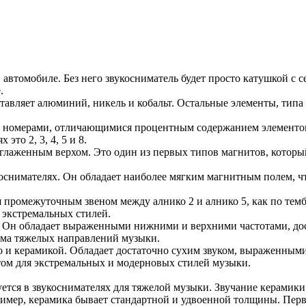
в автомобиле. Без него звукосниматель будет просто катушкой с 
.
ставляет алюминий, никель и кобальт. Остальные элементы, типа 
ми номерами, отличающимися процентным содержанием элементо
то 2, 3, 4, 5 и 8.
глаженным верхом. Это один из первых типов магнитов, которы
коснимателях. Он обладает наиболее мягким магнитным полем, чт
 промежуточным звеном между алнико 2 и алнико 5, как по тембр
е экстремальных стилей.
. Он обладает выраженными нижними и верхними частотами, до
сьма тяжелых направлений музыки.
о и керамикой. Обладает достаточно сухим звуком, выраженными
нтом для экстремальных и модерновых стилей музыки.
тся в звукоснимателях для тяжелой музыки. Звучание керамики 
мер, керамика бывает стандартной и удвоенной толщины. Первы