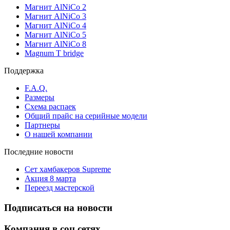
Магнит AlNiCo 2
Магнит AlNiCo 3
Магнит AlNiCo 4
Магнит AlNiCo 5
Магнит AlNiCo 8
Magnum T bridge
Поддержка
F.A.Q.
Размеры
Схема распаек
Общий прайс на серийные модели
Партнеры
О нашей компании
Последние новости
Сет хамбакеров Supreme
Акция 8 марта
Переезд мастерской
Подписаться на новости
Компания в соц сетях