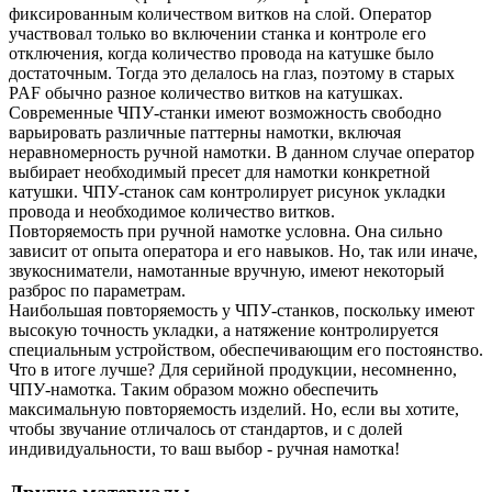
фиксированным количеством витков на слой. Оператор
участвовал только во включении станка и контроле его
отключения, когда количество провода на катушке было
достаточным. Тогда это делалось на глаз, поэтому в старых
PAF обычно разное количество витков на катушках.
Современные ЧПУ-станки имеют возможность свободно
варьировать различные паттерны намотки, включая
неравномерность ручной намотки. В данном случае оператор
выбирает необходимый пресет для намотки конкретной
катушки. ЧПУ-станок сам контролирует рисунок укладки
провода и необходимое количество витков.
Повторяемость при ручной намотке условна. Она сильно
зависит от опыта оператора и его навыков. Но, так или иначе,
звукосниматели, намотанные вручную, имеют некоторый
разброс по параметрам.
Наибольшая повторяемость у ЧПУ-станков, поскольку имеют
высокую точность укладки, а натяжение контролируется
специальным устройством, обеспечивающим его постоянство.
Что в итоге лучше? Для серийной продукции, несомненно,
ЧПУ-намотка. Таким образом можно обеспечить
максимальную повторяемость изделий. Но, если вы хотите,
чтобы звучание отличалось от стандартов, и с долей
индивидуальности, то ваш выбор - ручная намотка!