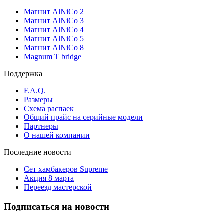
Магнит AlNiCo 2
Магнит AlNiCo 3
Магнит AlNiCo 4
Магнит AlNiCo 5
Магнит AlNiCo 8
Magnum T bridge
Поддержка
F.A.Q.
Размеры
Схема распаек
Общий прайс на серийные модели
Партнеры
О нашей компании
Последние новости
Сет хамбакеров Supreme
Акция 8 марта
Переезд мастерской
Подписаться на новости